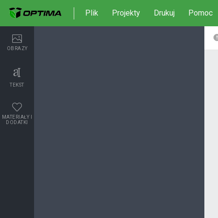
Plik
Projekty
Drukuj
Pomoc
OBRAZY
TEKST
MATERIAŁY I
DODATKI