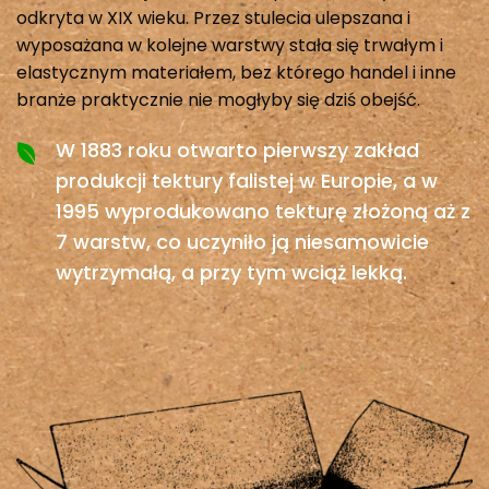
odkryta w XIX wieku. Przez stulecia ulepszana i
wyposażana w kolejne warstwy stała się trwałym i
elastycznym materiałem, bez którego handel i inne
branże praktycznie nie mogłyby się dziś obejść.
W 1883 roku otwarto pierwszy zakład
produkcji tektury falistej w Europie, a w
1995 wyprodukowano tekturę złożoną aż z
7 warstw, co uczyniło ją niesamowicie
wytrzymałą, a przy tym wciąż lekką.