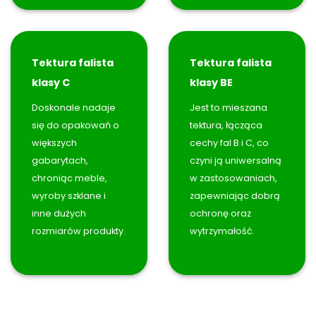
Tektura falista
Tektura falista
klasy C
klasy BE
Doskonale nadaje
Jest to mieszana
się do opakowań o
tektura, łącząca
większych
cechy fal B i C, co
gabarytach,
czyni ją uniwersalną
chroniąc meble,
w zastosowaniach,
wyroby szklane i
zapewniając dobrą
inne dużych
ochronę oraz
rozmiarów produkty.
wytrzymałość.