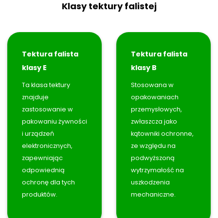
Klasy tektury falistej
Tektura falista
Tektura falista
klasy E
klasy B
Ta klasa tektury
Stosowana w
znajduje
opakowaniach
zastosowanie w
przemysłowych,
pakowaniu żywności
zwłaszcza jako
i urządzeń
kątowniki ochronne,
elektronicznych,
ze względu na
zapewniając
podwyższoną
odpowiednią
wytrzymałość na
ochronę dla tych
uszkodzenia
produktów.
mechaniczne.