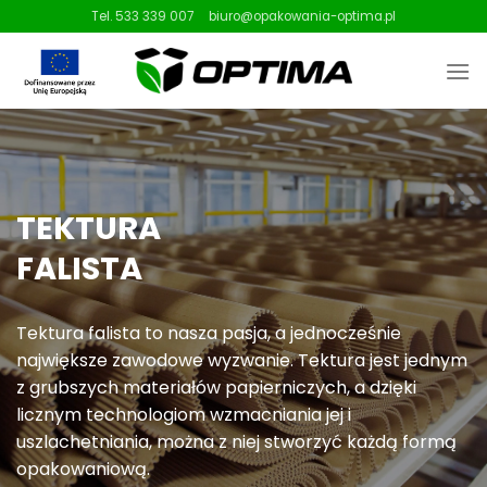
Skip
Tel. 533 339 007
biuro@opakowania-optima.pl
to
content
TEKTURA
FALISTA
Tektura falista to nasza pasja, a jednocześnie
największe zawodowe wyzwanie. Tektura jest jednym
z grubszych materiałów papierniczych, a dzięki
licznym technologiom wzmacniania jej i
uszlachetniania, można z niej stworzyć każdą formą
opakowaniową.