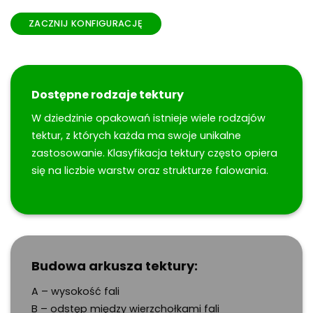
ZACZNIJ KONFIGURACJĘ
Dostępne rodzaje tektury
W dziedzinie opakowań istnieje wiele rodzajów
tektur, z których każda ma swoje unikalne
zastosowanie. Klasyfikacja tektury często opiera
się na liczbie warstw oraz strukturze falowania.
Budowa arkusza tektury:
A – wysokość fali
B – odstęp między wierzchołkami fali