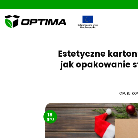
Skip
to
content
Estetyczne karto
jak opakowanie s
OPUBLIK
18
gru