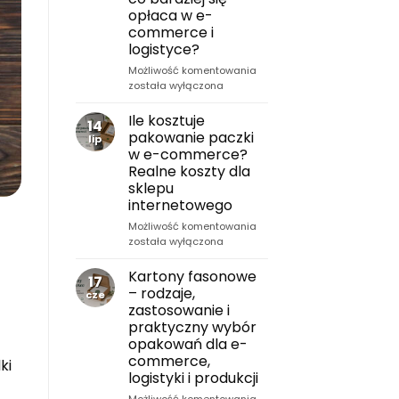
przewodnik
opłaca w e-
B2B
commerce i
dla
logistyce?
e-
commerce,
Kartony
Możliwość komentowania
produkcji
na
została wyłączona
i
wymiar
logistyki
vs
Ile kosztuje
14
standardowe
pakowanie paczki
lip
–
w e-commerce?
co
Realne koszty dla
bardziej
sklepu
się
internetowego
opłaca
w
Ile
Możliwość komentowania
e-
kosztuje
została wyłączona
commerce
pakowanie
i
paczki
Kartony fasonowe
17
logistyce?
w
– rodzaje,
cze
e-
zastosowanie i
commerce?
praktyczny wybór
Realne
opakowań dla e-
koszty
commerce,
dla
ki
logistyki i produkcji
sklepu
internetowego
Kartony
Możliwość komentowania