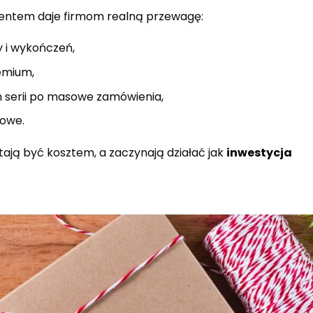
entem daje firmom realną przewagę:
 i wykończeń,
emium,
h serii po masowe zamówienia,
towe.
ają być kosztem, a zaczynają działać jak
inwestycja