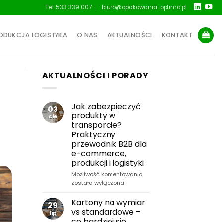
Tel. 533 339 007
biuro@opakowania-optima.pl
ODUKCJA LOGISTYKA
O NAS
AKTUALNOŚCI
KONTAKT
AKTUALNOŚCI I PORADY
Jak zabezpieczyć
03
produkty w
sie
transporcie?
Praktyczny
przewodnik B2B dla
e-commerce,
produkcji i logistyki
Jak
Możliwość komentowania
zabezpieczyć
została wyłączona
produkty
w
Kartony na wymiar
29
transporcie?
vs standardowe –
lip
Praktyczny
co bardziej się