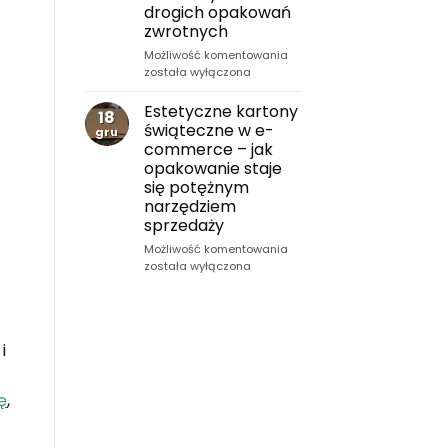
drogich opakowań
e-
zwrotnych
commerce
Kartony
Możliwość komentowania
na
została wyłączona
butelki
w
Estetyczne kartony
18
systemie
świąteczne w e-
gru
kaucyjnym
commerce – jak
–
opakowanie staje
nowoczesna
się potężnym
i
narzędziem
ekonomiczna
sprzedaży
alternatywa
dla
Estetyczne
Możliwość komentowania
drogich
kartony
została wyłączona
opakowań
świąteczne
zwrotnych
w
e-
commerce
i
–
jak
opakowanie
ę
,
staje
się
potężnym