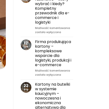
Kompletny
wybrać i kiedy?
internetowych?
przewodnik
Kompletny
B2B
przewodnik dla e-
dla
commerce i
e-
logistyki
commerce
i
Kartony
Możliwość komentowania
logistyki
klapowe
została wyłączona
vs
fasonowe
Firma produkująca
12
–
kartony –
lut
który
kompleksowe
wybrać
wsparcie dla
i
logistyki, produkcji i
kiedy?
e-commerce
Kompletny
przewodnik
Firma
Możliwość komentowania
dla
produkująca
została wyłączona
e-
kartony
commerce
–
Kartony na butelki
22
i
kompleksowe
w systemie
sty
logistyki
wsparcie
kaucyjnym –
dla
nowoczesna i
logistyki,
ekonomiczna
produkcji
alternatywa dla
i