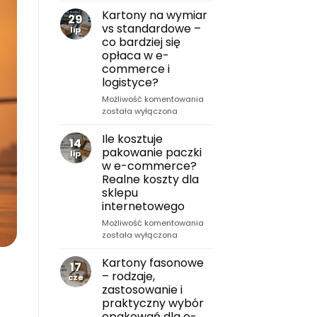
w
Kartony na wymiar
29
transporcie?
vs standardowe –
lip
Praktyczny
co bardziej się
przewodnik
opłaca w e-
B2B
commerce i
dla
logistyce?
e-
commerce,
Kartony
Możliwość komentowania
produkcji
na
została wyłączona
i
wymiar
logistyki
vs
Ile kosztuje
14
standardowe
pakowanie paczki
lip
–
w e-commerce?
co
Realne koszty dla
bardziej
sklepu
się
internetowego
opłaca
w
Ile
Możliwość komentowania
e-
kosztuje
została wyłączona
commerce
pakowanie
i
paczki
Kartony fasonowe
17
logistyce?
w
– rodzaje,
cze
e-
zastosowanie i
commerce?
praktyczny wybór
Realne
opakowań dla e-