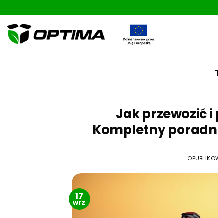
Skip
to
content
Jak przewozić 
Kompletny poradn
OPUBLIK
17
wrz