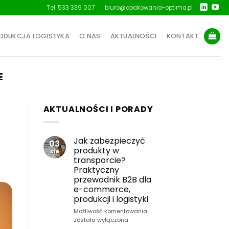
Tel. 533 339 007
biuro@opakowania-optima.pl
ODUKCJA LOGISTYKA
O NAS
AKTUALNOŚCI
KONTAKT
E
AKTUALNOŚCI I PORADY
Jak zabezpieczyć
03
produkty w
sie
transporcie?
Praktyczny
przewodnik B2B dla
e-commerce,
produkcji i logistyki
Jak
Możliwość komentowania
zabezpieczyć
została wyłączona
produkty