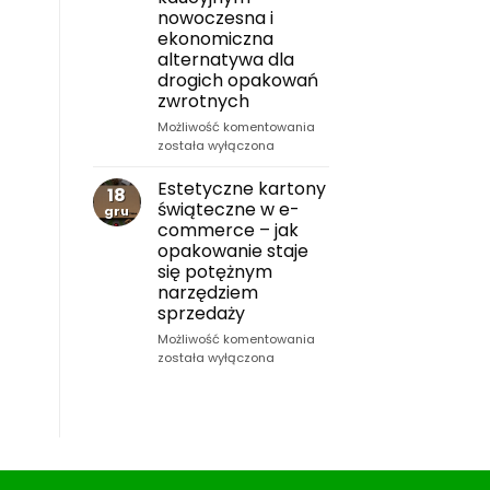
dla
nowoczesna i
logistyki,
ekonomiczna
produkcji
alternatywa dla
i
drogich opakowań
e-
zwrotnych
commerce
Kartony
Możliwość komentowania
na
została wyłączona
butelki
w
Estetyczne kartony
18
systemie
świąteczne w e-
gru
kaucyjnym
commerce – jak
–
opakowanie staje
nowoczesna
się potężnym
i
narzędziem
ekonomiczna
sprzedaży
alternatywa
dla
Estetyczne
Możliwość komentowania
drogich
kartony
została wyłączona
opakowań
świąteczne
zwrotnych
w
e-
commerce
–
jak
opakowanie