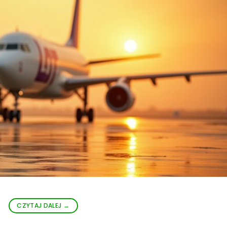
CZYTAJ DALEJ
→