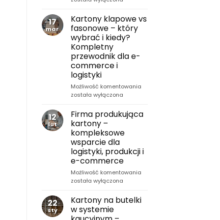
co
karton
oznaczają
do
Kartony klapowe vs
17
dla
produktu?
fasonowe – który
mar
sklepów
Kompletny
wybrać i kiedy?
internetowych?
przewodnik
Kompletny
B2B
przewodnik dla e-
dla
commerce i
e-
logistyki
commerce
i
Kartony
Możliwość komentowania
logistyki
klapowe
została wyłączona
vs
fasonowe
Firma produkująca
12
–
kartony –
lut
który
kompleksowe
wybrać
wsparcie dla
i
logistyki, produkcji i
kiedy?
e-commerce
Kompletny
przewodnik
Firma
Możliwość komentowania
dla
produkująca
została wyłączona
e-
kartony
commerce
–
Kartony na butelki
22
i
kompleksowe
w systemie
sty
logistyki
wsparcie
kaucyjnym –