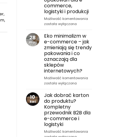
koszty
commerce,
dla
logistyki i produkcji
sklepu
er
,
internetowego
Kartony
Możliwość komentowania
em
,
fasonowe
została wyłączona
–
rodzaje,
Eko minimalizm w
28
zastosowanie
e-commerce – jak
maj
i
zmieniają się trendy
praktyczny
pakowania i co
wybór
oznaczają dla
opakowań
sklepów
dla
internetowych?
e-
commerce,
Eko
Możliwość komentowania
logistyki
minimalizm
została wyłączona
i
w
produkcji
e-
Jak dobrać karton
10
commerce
do produktu?
kwi
–
Kompletny
jak
przewodnik B2B dla
zmieniają
e-commerce i
się
logistyki
trendy
pakowania
Jak
Możliwość komentowania
i
dobrać
została wyłączona